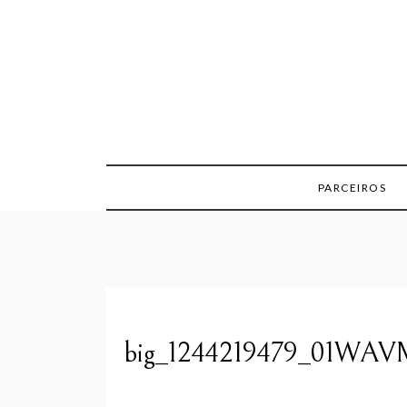
Skip
to
content
PARCEIROS
big_1244219479_01WAV