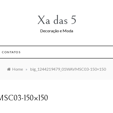
Xa das 5
Decoração e Moda
CONTATOS
Home
»
big_1244219479_01WAVMSC03-150×150
MSC03-150×150