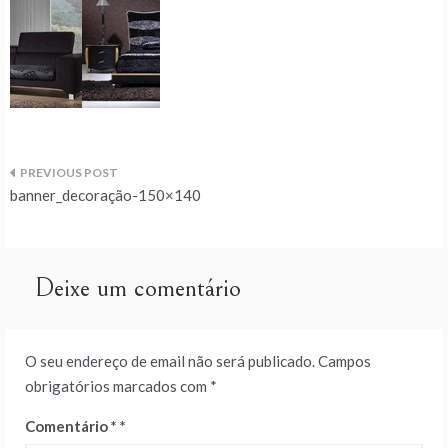
Navegação
banner_decoração-150×140
de
artigos
Deixe um comentário
O seu endereço de email não será publicado.
Campos
obrigatórios marcados com
*
Comentário
*