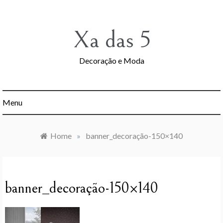
Skip
to
content
Xa das 5
Decoração e Moda
Menu
Home
»
banner_decoração-150×140
banner_decoração-150×140