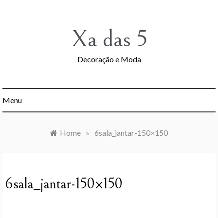
Skip
to
content
Xa das 5
Decoração e Moda
Menu
Home
»
6sala_jantar-150×150
6sala_jantar-150×150