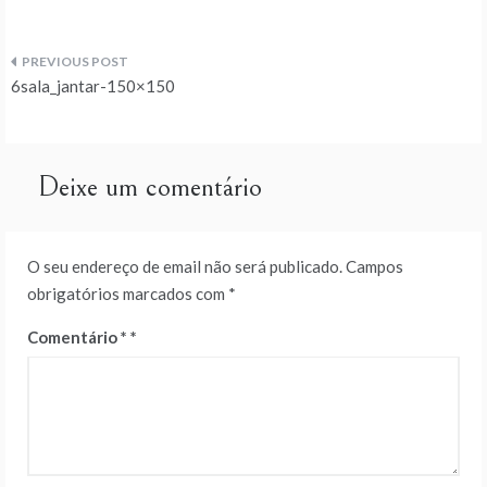
Navegação
6sala_jantar-150×150
de
artigos
Deixe um comentário
O seu endereço de email não será publicado.
Campos
obrigatórios marcados com
*
Comentário
*