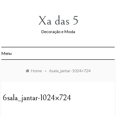
Skip
to
content
Xa das 5
Decoração e Moda
Menu
Home
»
6sala_jantar-1024×724
6sala_jantar-1024×724