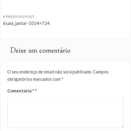
Navegação
6sala_jantar-1024×724
de
artigos
Deixe um comentário
O seu endereço de email não será publicado.
Campos
obrigatórios marcados com
*
Comentário
*