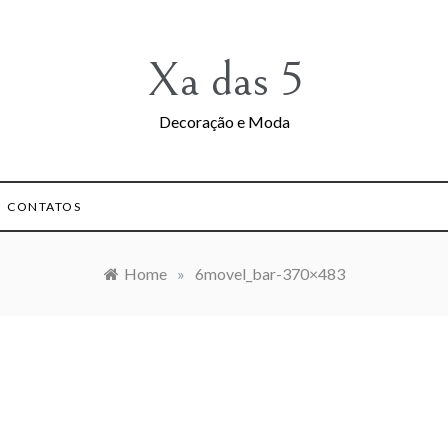
Xa das 5
Decoração e Moda
CONTATOS
Home
»
6movel_bar-370×483