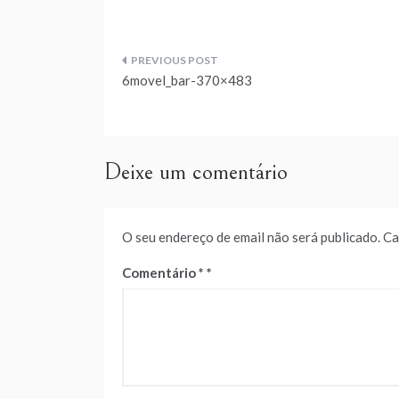
Navegação
6movel_bar-370×483
de
artigos
Deixe um comentário
O seu endereço de email não será publicado.
Ca
Comentário
*