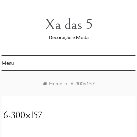
Skip
to
content
Xa das 5
Decoração e Moda
Menu
Home
»
6-300×157
6-300×157