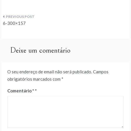
Navegação
6-300×157
de
artigos
Deixe um comentário
O seu endereço de email não será publicado.
Campos
obrigatórios marcados com
*
Comentário
*