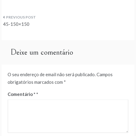
Navegação
45-150×150
de
artigos
Deixe um comentário
O seu endereço de email não será publicado.
Campos
obrigatórios marcados com
*
Comentário
*