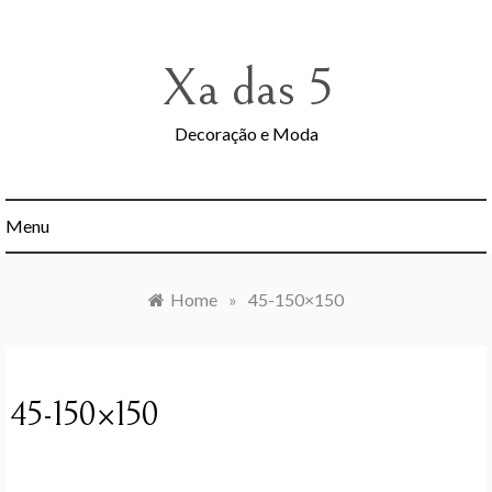
Skip
to
content
Xa das 5
Decoração e Moda
Menu
Home
»
45-150×150
45-150×150