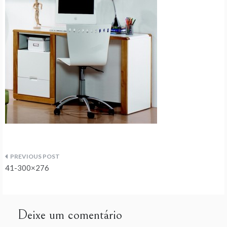
Navegação
41-300×276
de
artigos
Deixe um comentário