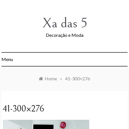
Skip
to
content
Xa das 5
Decoração e Moda
Menu
Home
»
41-300×276
41-300×276