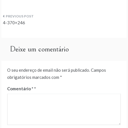
Navegação
4-370×246
de
artigos
Deixe um comentário
O seu endereço de email não será publicado.
Campos
obrigatórios marcados com
*
Comentário
*