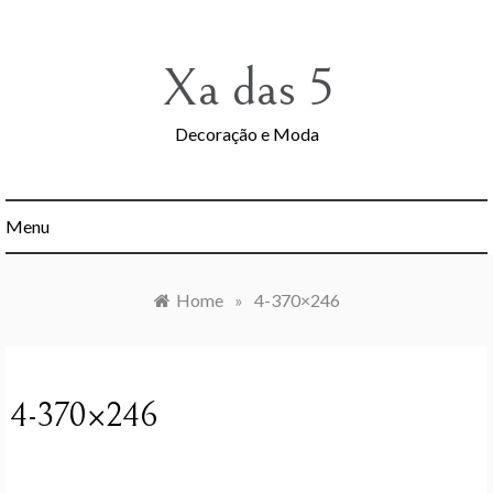
Skip
to
content
Xa das 5
Decoração e Moda
Menu
Home
»
4-370×246
4-370×246