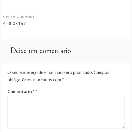
Navegação
4-300×167
de
artigos
Deixe um comentário
O seu endereço de email não será publicado.
Campos
obrigatórios marcados com
*
Comentário
*