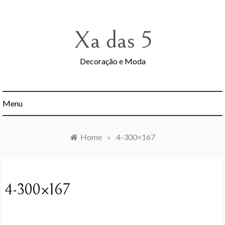
Skip
to
content
Xa das 5
Decoração e Moda
Menu
Home
»
4-300×167
4-300×167