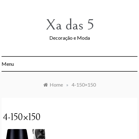
Skip
to
content
Xa das 5
Decoração e Moda
Menu
Home
»
4-150×150
4-150×150