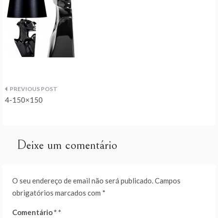
Navegação
4-150×150
de
artigos
Deixe um comentário
O seu endereço de email não será publicado.
Campos
obrigatórios marcados com
*
Comentário
*