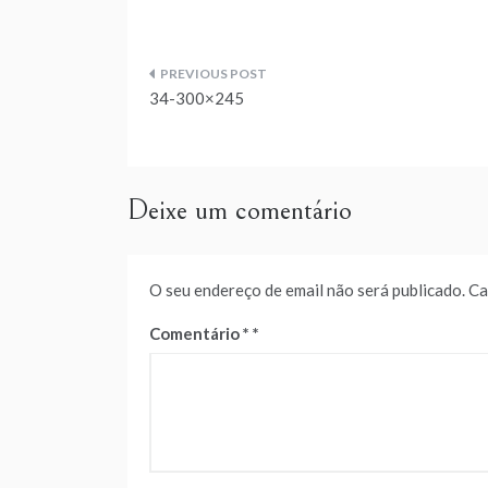
Navegação
34-300×245
de
artigos
Deixe um comentário
O seu endereço de email não será publicado.
Ca
Comentário
*