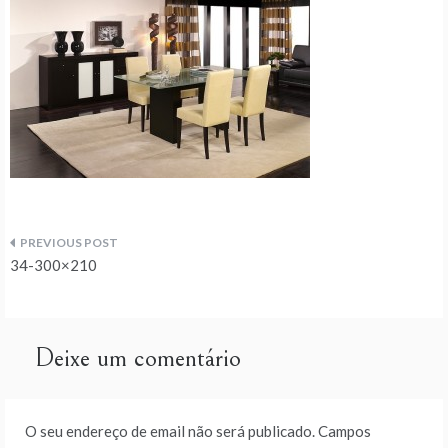
Navegação
34-300×210
de
artigos
Deixe um comentário
O seu endereço de email não será publicado.
Campos