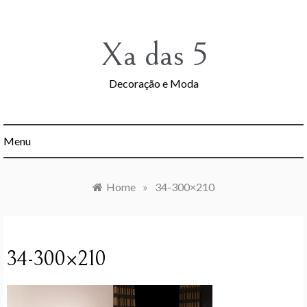
Skip
to
content
Xa das 5
Decoração e Moda
Menu
Home
»
34-300×210
34-300×210