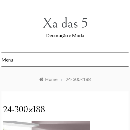
Skip
to
content
Xa das 5
Decoração e Moda
Menu
Home
»
24-300×188
24-300×188