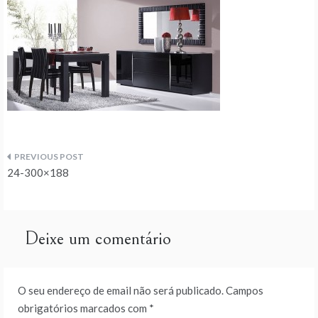
Navegação
24-300×188
de
artigos
Deixe um comentário
O seu endereço de email não será publicado.
Campos
obrigatórios marcados com
*