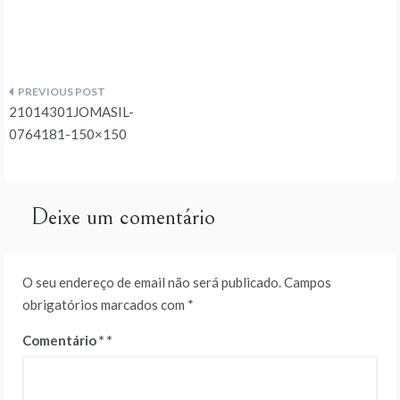
Navegação
21014301JOMASIL-
de
0764181-150×150
artigos
Deixe um comentário
O seu endereço de email não será publicado.
Campos
obrigatórios marcados com
*
Comentário
*