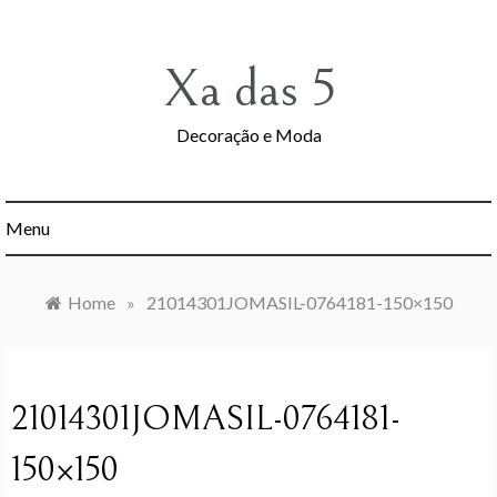
Skip
to
content
Xa das 5
Decoração e Moda
Menu
Home
»
21014301JOMASIL-0764181-150×150
21014301JOMASIL-0764181-
150×150