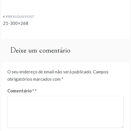
Navegação
21-300×268
de
artigos
Deixe um comentário
O seu endereço de email não será publicado.
Campos
obrigatórios marcados com
*
Comentário
*