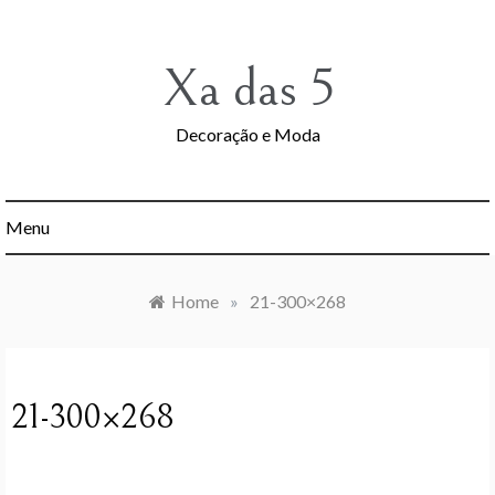
Skip
to
content
Xa das 5
Decoração e Moda
Menu
Home
»
21-300×268
21-300×268