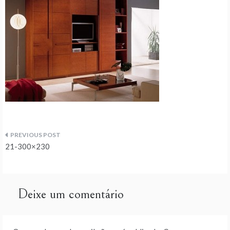
Navegação
21-300×230
de
artigos
Deixe um comentário