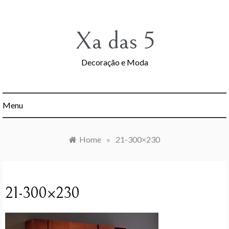
Skip
to
content
Xa das 5
Decoração e Moda
Menu
Home
»
21-300×230
21-300×230