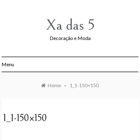
Skip
to
content
Xa das 5
Decoração e Moda
Menu
Home
»
1_1-150×150
1_1-150×150