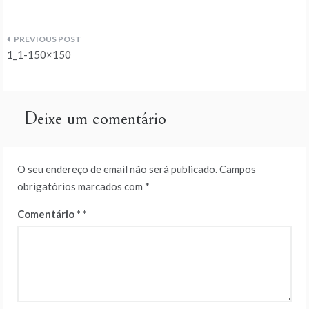
Navegação
1_1-150×150
de
artigos
Deixe um comentário
O seu endereço de email não será publicado.
Campos
obrigatórios marcados com
*
Comentário
*