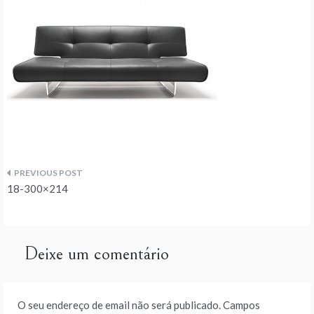
Navegação
18-300×214
de
artigos
Deixe um comentário
O seu endereço de email não será publicado.
Campos