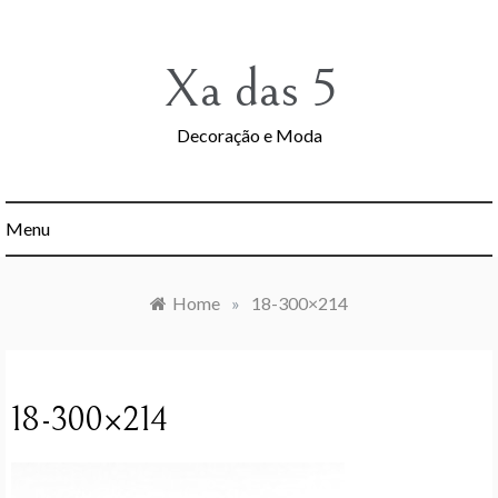
Skip
to
content
Xa das 5
Decoração e Moda
Menu
Home
»
18-300×214
18-300×214