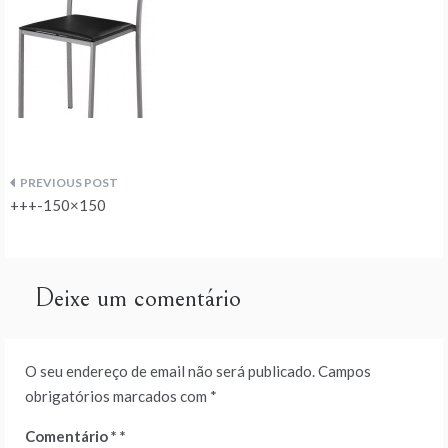
Navegação
+++-150×150
de
artigos
Deixe um comentário
O seu endereço de email não será publicado.
Campos
obrigatórios marcados com
*
Comentário
*