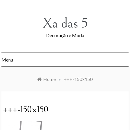
Skip
to
content
Xa das 5
Decoração e Moda
Menu
Home
»
+++-150×150
+++-150×150