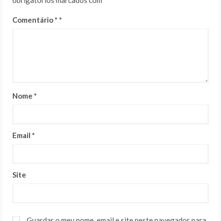
obrigatórios marcados com
*
Comentário
*
Nome
*
Email
*
Site
Guardar o meu nome, email e site neste navegador para