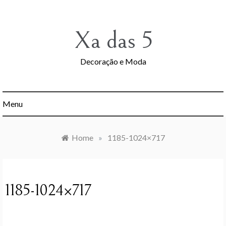
Skip
to
content
Xa das 5
Decoração e Moda
Menu
Home
»
1185-1024×717
1185-1024×717