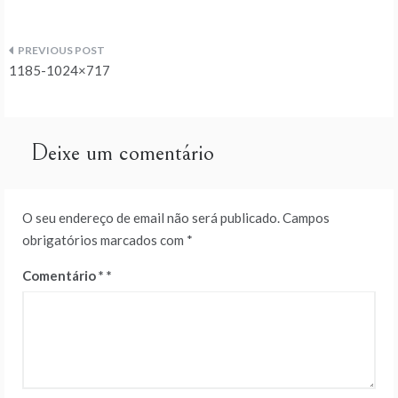
Navegação
1185-1024×717
de
artigos
Deixe um comentário
O seu endereço de email não será publicado.
Campos
obrigatórios marcados com
*
Comentário
*