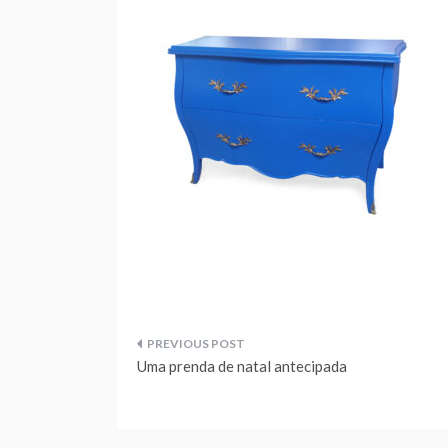
Navegação
Uma prenda de natal antecipada
de
artigos