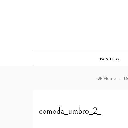
Skip
to
content
PARCEIROS
Home
»
De
comoda_umbro_2_