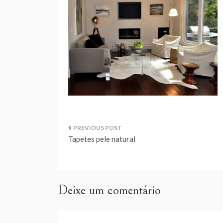
Navegação
Tapetes pele natural
de
artigos
Deixe um comentário