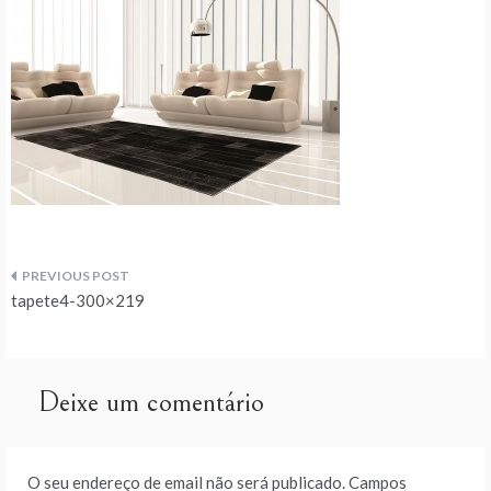
Navegação
tapete4-300×219
de
artigos
Deixe um comentário
O seu endereço de email não será publicado.
Campos