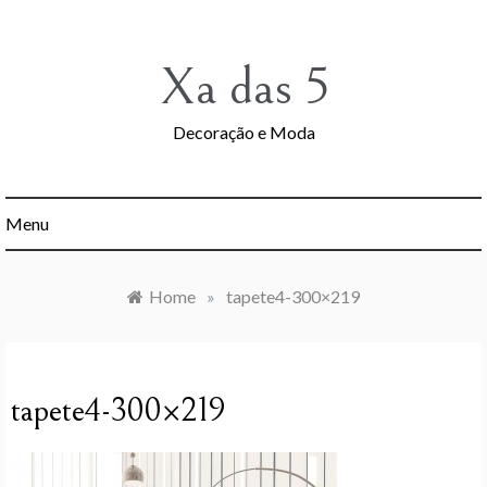
Skip
to
content
Xa das 5
Decoração e Moda
Menu
Home
»
tapete4-300×219
tapete4-300×219