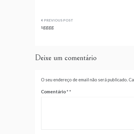
Navegação
sgggg
de
artigos
Deixe um comentário
O seu endereço de email não será publicado.
Ca
Comentário
*