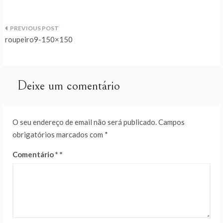
Navegação
roupeiro9-150×150
de
artigos
Deixe um comentário
O seu endereço de email não será publicado.
Campos
obrigatórios marcados com
*
Comentário
*