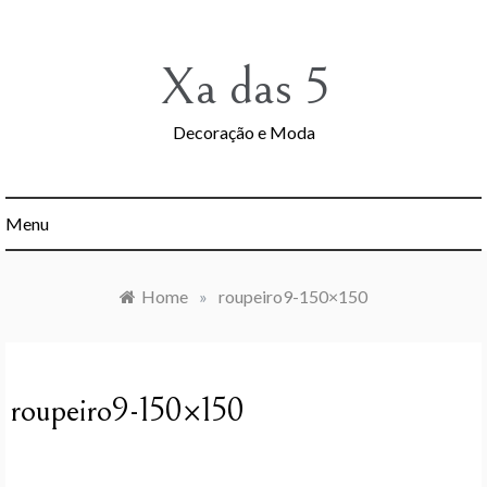
Skip
to
content
Xa das 5
Decoração e Moda
Menu
Home
»
roupeiro9-150×150
roupeiro9-150×150