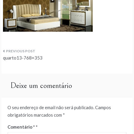
Navegação
quarto13-768×353
de
artigos
Deixe um comentário
O seu endereço de email não será publicado.
Campos
obrigatórios marcados com
*
Comentário
*