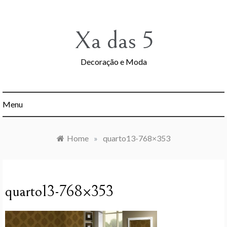
Skip
to
content
Xa das 5
Decoração e Moda
Menu
Home
»
quarto13-768×353
quarto13-768×353