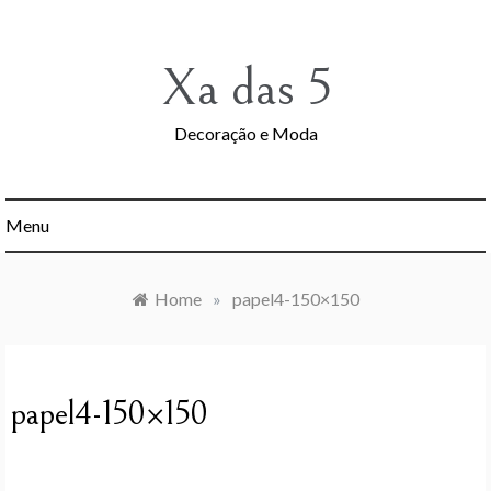
Skip
to
content
Xa das 5
Decoração e Moda
Menu
Home
»
papel4-150×150
papel4-150×150