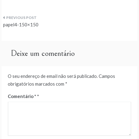
Navegação
papel4-150×150
de
artigos
Deixe um comentário
O seu endereço de email não será publicado.
Campos
obrigatórios marcados com
*
Comentário
*