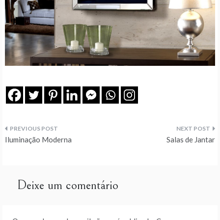
Navegação
Iluminação Moderna
Salas de Jantar
de
artigos
Deixe um comentário