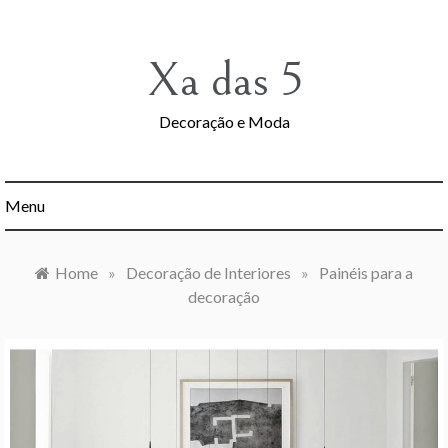
Skip
to
content
Xa das 5
Decoração e Moda
Menu
Home
»
Decoração de Interiores
»
Painéis para a
decoração