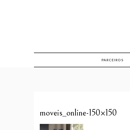
Skip
to
content
PARCEIROS
moveis_online-150×150