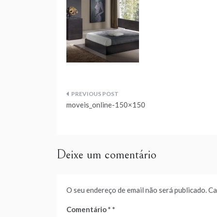
Navegação
moveis_online-150×150
de
artigos
Deixe um comentário
O seu endereço de email não será publicado.
Ca
Comentário
*