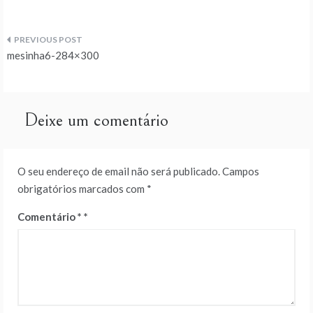
Navegação
mesinha6-284×300
de
artigos
Deixe um comentário
O seu endereço de email não será publicado.
Campos
obrigatórios marcados com
*
Comentário
*