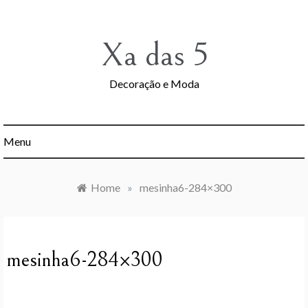
Skip
to
content
Xa das 5
Decoração e Moda
Menu
Home
»
mesinha6-284×300
mesinha6-284×300