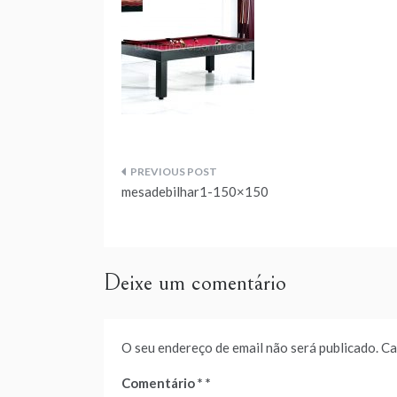
Navegação
mesadebilhar1-150×150
de
artigos
Deixe um comentário
O seu endereço de email não será publicado.
Ca
Comentário
*