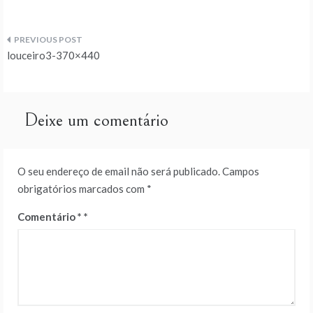
Navegação
louceiro3-370×440
de
artigos
Deixe um comentário
O seu endereço de email não será publicado.
Campos
obrigatórios marcados com
*
Comentário
*