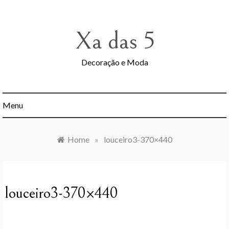
Skip
to
content
Xa das 5
Decoração e Moda
Menu
Home
»
louceiro3-370×440
louceiro3-370×440