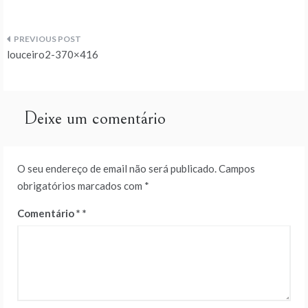
Navegação
louceiro2-370×416
de
artigos
Deixe um comentário
O seu endereço de email não será publicado.
Campos
obrigatórios marcados com
*
Comentário
*