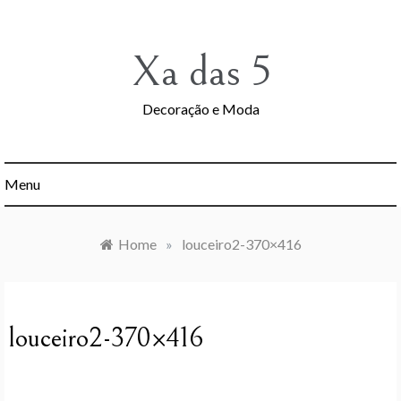
Skip
to
content
Xa das 5
Decoração e Moda
Menu
Home
»
louceiro2-370×416
louceiro2-370×416