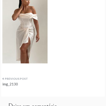
Navegação
img_2130
de
artigos