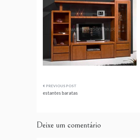
Navegação
estantes baratas
de
artigos
Deixe um comentário