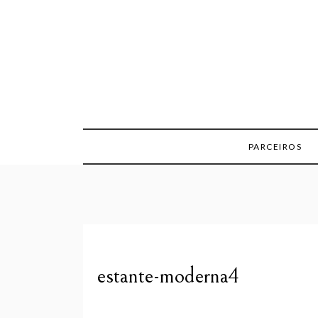
Skip
to
content
PARCEIROS
estante-moderna4