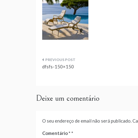
Navegação
dfsfs-150×150
de
artigos
Deixe um comentário
O seu endereço de email não será publicado.
Ca
Comentário
*