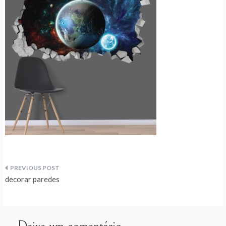
Navegação
decorar paredes
de
artigos