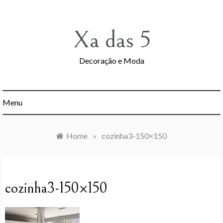
Skip
to
content
Xa das 5
Decoração e Moda
Menu
Home
»
cozinha3-150×150
cozinha3-150×150