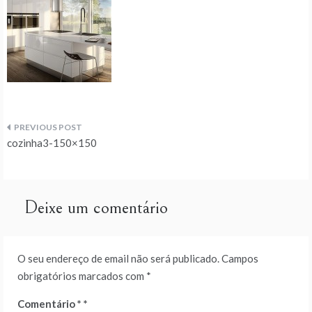
Navegação
cozinha3-150×150
de
artigos
Deixe um comentário
O seu endereço de email não será publicado.
Campos
obrigatórios marcados com
*
Comentário
*