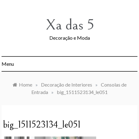
Skip
to
content
Xa das 5
Decoração e Moda
Menu
Home
»
Decoração de Interiores
»
Consolas de
Entrada
»
big_1511523134_le051
big_1511523134_le051