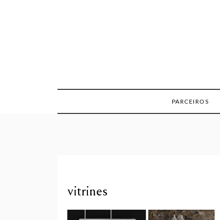
Skip
to
content
PARCEIROS
vitrines