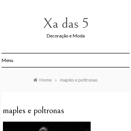
Skip
to
content
Xa das 5
Decoração e Moda
Menu
Home
»
maples e poltronas
maples e poltronas