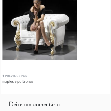
Navegação
maples e poltronas
de
artigos
Deixe um comentário