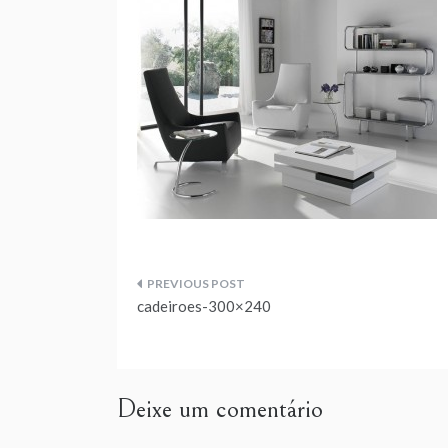
Navegação
cadeiroes-300×240
de
artigos
Deixe um comentário