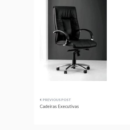
Navegação
Cadeiras Executivas
de
artigos