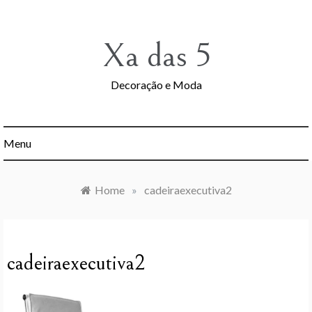
Skip
to
content
Xa das 5
Decoração e Moda
Menu
Home
»
cadeiraexecutiva2
cadeiraexecutiva2