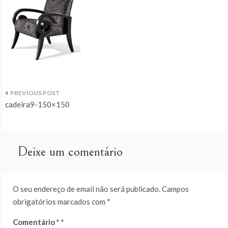
Navegação
cadeira9-150×150
de
artigos
Deixe um comentário
O seu endereço de email não será publicado.
Campos
obrigatórios marcados com
*
Comentário
*