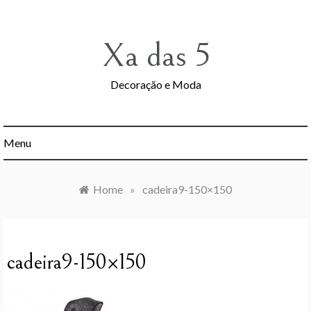
Skip
to
content
Xa das 5
Decoração e Moda
Menu
Home
»
cadeira9-150×150
cadeira9-150×150