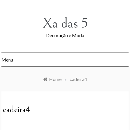
Skip
to
content
Xa das 5
Decoração e Moda
Menu
Home
»
cadeira4
cadeira4