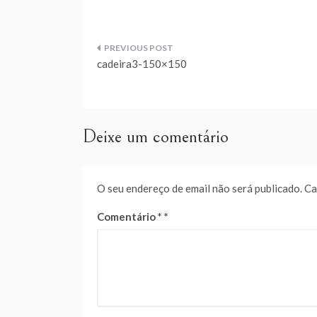
Navegação
cadeira3-150×150
de
artigos
Deixe um comentário
O seu endereço de email não será publicado.
Ca
Comentário
*